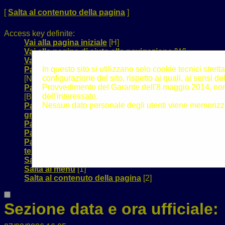
[
Salta al contenuto della pagina
]
Access key definite:
Vai alla pagina iniziale
[H]
Vai alla pagina di aiuto alla navigazione
[W]
Vai alla mappa del sito
[Y]
In questo sito si utilizzano solo cookie tecnici stre
Passa al testo con caratteri di dimensione standard
configurazione del sito, rispetto ai quali, ai sensi de
[N]
Provvedimento del Garante dell'8 maggio 2014, non
Passa al testo con caratteri di dimensione grande
dell'interessato.
[B]
Nessun dato personale degli utenti viene memorizza
Passa al testo con caratteri di dimensione molto
grande
[V]
Passa alla visualizzazione grafica
[G]
Passa alla visualizzazione solo testo
[T]
Passa alla visualizzazione in alto contrasto e solo
testo
[X]
Salta alla ricerca di contenuti
[S]
Salta al menù
[1]
Salta al contenuto della pagina
[2]
Sezione data e ora ufficiale: