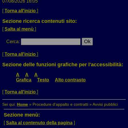
07/08/2026 16:05
[
Torna all'inizio
]
Sezione ricerca contenuti sito:
[
Salta al menù
]
Cerca
:
[
Torna all'inizio
]
Sezione delle funzioni grafiche per l'accessibilità:
A
A
A
Grafica
Testo
Alto contrasto
[
Torna all'inizio
]
Sei qui:
Home
»
Procedure d'appalto e contratti
»
Avvisi pubblici
Sezione menù:
[
Salta al contenuto della pagina
]