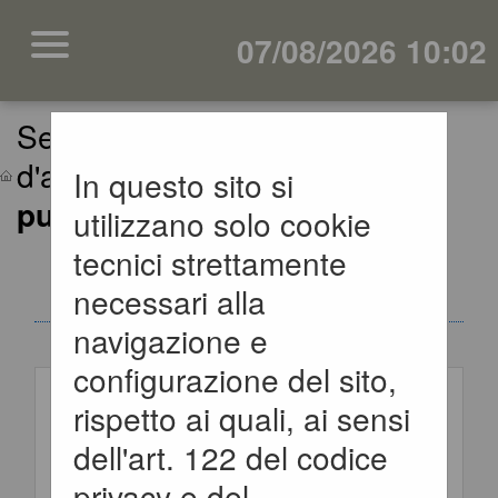
07/08/2026 10:02
Sei qui:
Home
»
Procedure
d'appalto e contratti
»
Avvisi
In questo sito si
pubblici
utilizzano solo cookie
tecnici strettamente
AVVISI DI GARA
necessari alla
navigazione e
Criteri di ricerca
configurazione del sito,
rispetto ai quali, ai sensi
Stazione
dell'art. 122 del codice
appaltante
privacy e del