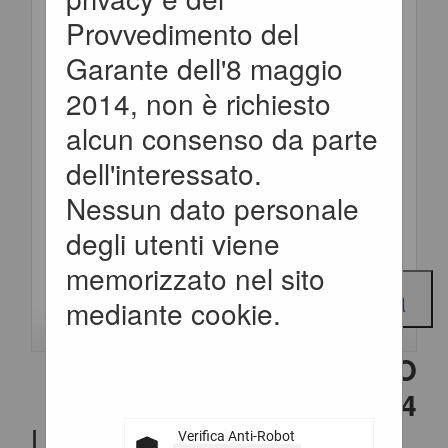
:
Provvedimento del
Garante dell'8 maggio
Titolo :
2014, non è richiesto
alcun consenso da parte
Stato :
dell'interessato.
Nessun dato personale
Criteri di ricerca
degli utenti viene
avanzati
memorizzato nel sito
mediante cookie.
CONTENUTO AGGIORNATO
AL 20/03/2024
La ricerca ha restituito 1
Verifica Anti-Robot