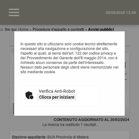
06/08/2026 12:39
Sei qui:
Home
»
Procedure d'appalto e contratti
»
Avvisi pubblici
AVVISI DI GARA
In questo sito si utilizzano solo cookie tecnici strettamente
necessari alla navigazione e configurazione del sito,
Criteri di ricerca
rispetto ai quali, ai sensi dell'art. 122 del codice privacy e
del Provvedimento del Garante dell'8 maggio 2014, non è
richiesto alcun consenso da parte dell'interessato.
Stazione
Nessun dato personale degli utenti viene memorizzato nel
appaltante :
sito mediante cookie.
Titolo :
Stato :
Verifica Anti-Robot
Clicca per iniziare
Criteri di ricerca avanzati
CONTENUTO AGGIORNATO AL 20/03/2024
La ricerca ha restituito 1 risultati.
Stazione appaltante :
SUA Provincia di Matera