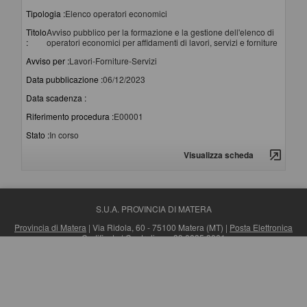
Tipologia :
Elenco operatori economici
Titolo
Avviso pubblico per la formazione e la gestione dell'elenco di
:
operatori economici per affidamenti di lavori, servizi e forniture
Avviso per :
Lavori-Forniture-Servizi
Data pubblicazione :
06/12/2023
Data scadenza :
Riferimento procedura :
E00001
Stato :
In corso
Visualizza scheda
S.U.A. PROVINCIA DI MATERA
Provincia di Matera
| Via Ridola, 60 - 75100 Matera (MT) |
Posta Elettronica
Certificata
| Centralino: +39 0835 3061