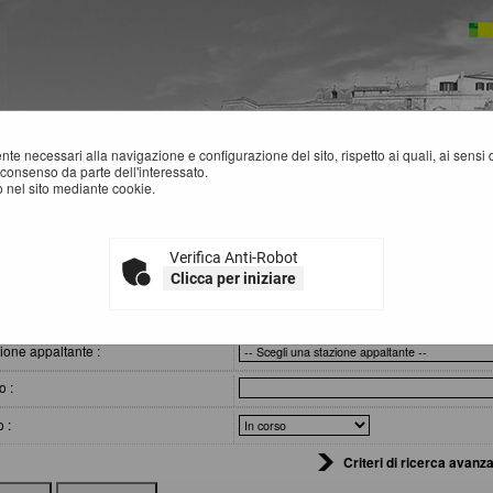
mente necessari alla navigazione e configurazione del sito, rispetto ai quali, ai sens
consenso da parte dell'interessato.
 nel sito mediante cookie.
Verifica Anti-Robot
VVISI DI GARA
Clicca per iniziare
eri di ricerca
ione appaltante :
o :
o :
Criteri di ricerca avanza