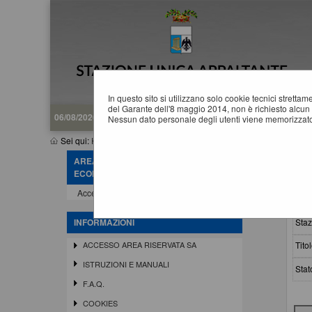
In questo sito si utilizzano solo cookie tecnici stretta
del Garante dell'8 maggio 2014, non è richiesto alcun 
06/08/2026 22:15
Nessun dato personale degli utenti viene memorizzato
Sei qui:
Home
»
Procedure d'appalto e contratti
»
Avvisi pubblici
AREA RISERVATA OPERATORE
A
ECONOMICO
Accedi - Registrati
Crit
Staz
INFORMAZIONI
Titol
ACCESSO AREA RISERVATA SA
ISTRUZIONI E MANUALI
Stat
F.A.Q.
COOKIES