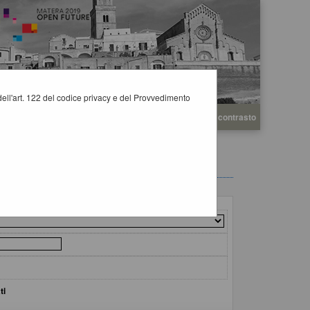
i dell'art. 122 del codice privacy e del Provvedimento
A
A
Grafica
Testo
Alto contrasto
A
ti