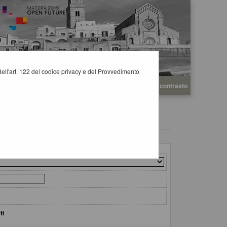
i dell'art. 122 del codice privacy e del Provvedimento
A
A
Grafica
Testo
Alto contrasto
A
ti