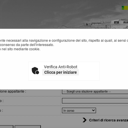
mente necessari alla navigazione e configurazione del sito, rispetto ai quali, ai sens
consenso da parte dell'interessato.
 nel sito mediante cookie.
Verifica Anti-Robot
VVISI DI GARA
Clicca per iniziare
eri di ricerca
ione appaltante :
o :
o :
Criteri di ricerca avanza