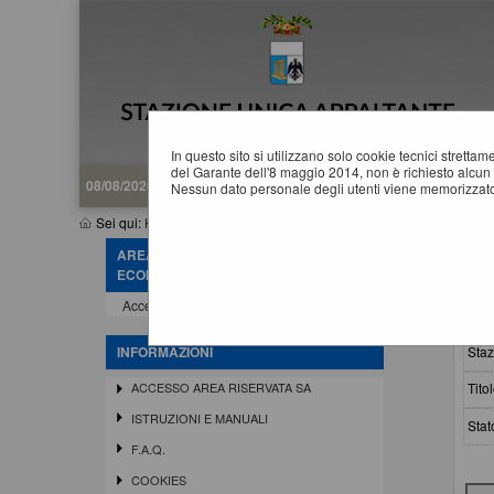
In questo sito si utilizzano solo cookie tecnici stretta
del Garante dell'8 maggio 2014, non è richiesto alcun 
08/08/2026 10:17
Nessun dato personale degli utenti viene memorizzato
Sei qui:
Home
»
Procedure d'appalto e contratti
»
Avvisi pubblici
AREA RISERVATA OPERATORE
A
ECONOMICO
Accedi - Registrati
Crit
Staz
INFORMAZIONI
Titol
ACCESSO AREA RISERVATA SA
ISTRUZIONI E MANUALI
Stat
F.A.Q.
COOKIES