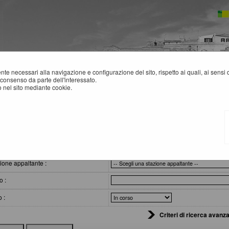
mente necessari alla navigazione e configurazione del sito, rispetto ai quali, ai sens
consenso da parte dell'interessato.
 nel sito mediante cookie.
VVISI DI GARA
eri di ricerca
ione appaltante :
o :
o :
Criteri di ricerca avanza