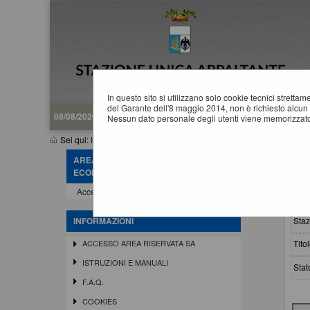
In questo sito si utilizzano solo cookie tecnici stretta
del Garante dell'8 maggio 2014, non è richiesto alcun 
08/08/2026 19:15
Nessun dato personale degli utenti viene memorizzato
Sei qui:
Home
»
Procedure d'appalto e contratti
»
Avvisi pubblici
AREA RISERVATA OPERATORE
A
ECONOMICO
Accedi - Registrati
Crit
Staz
INFORMAZIONI
Titol
ACCESSO AREA RISERVATA SA
ISTRUZIONI E MANUALI
Stat
F.A.Q.
COOKIES