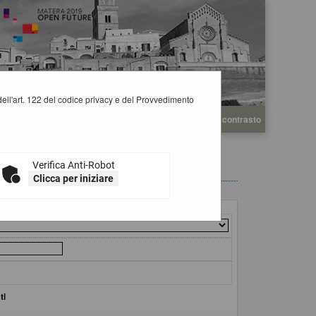
i dell'art. 122 del codice privacy e del Provvedimento
A
A
Grafica
Testo
Alto contrasto
A
Verifica Anti-Robot
Clicca per iniziare
ti