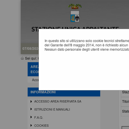
In questo sito si utilizzano solo cookie tecnici stretta
del Garante dell'8 maggio 2014, non è richiesto alcun 
07/08/2026 09:21
Nessun dato personale degli utenti viene memorizzato
Sei qui:
Home
»
Procedure d'appalto e contratti
»
Avvisi pubblici
AREA RISERVATA OPERATORE
A
ECONOMICO
Accedi - Registrati
Crit
Staz
INFORMAZIONI
Titol
ACCESSO AREA RISERVATA SA
ISTRUZIONI E MANUALI
Stat
F.A.Q.
COOKIES