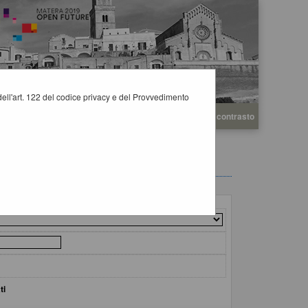
i dell'art. 122 del codice privacy e del Provvedimento
A
A
Grafica
Testo
Alto contrasto
A
ti