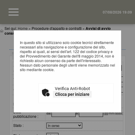
07/08/2026 19:09
Sei qui:
Home
»
Procedure d'appalto e contratti
»
Avvisi di avvio
consultazione
In questo sito si utilizzano solo cookie tecnici strettamente
AVVISI DI AVVIO CONSULTAZIONE
necessari alla navigazione e configurazione del sito,
rispetto ai quali, ai sensi dell'art. 122 del codice privacy e
Criteri di ricerca
del Provvedimento del Garante dell'8 maggio 2014, non è
richiesto alcun consenso da parte dell'interessato.
Nessun dato personale degli utenti viene memorizzato nel
Stazione
sito mediante cookie.
appaltante :
Titolo :
Verifica Anti-Robot
CIG :
Clicca per iniziare
Riferimento
procedura :
Data
dal:
al:
(gg/mm/aaaa)
pubblicazione :
Stato :