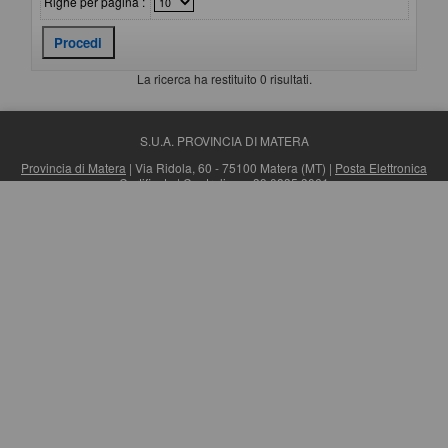
Righe per pagina :
La ricerca ha restituito 0 risultati.
S.U.A. PROVINCIA DI MATERA
Provincia di Matera
| Via Ridola, 60 - 75100 Matera (MT) |
Posta Elettronica
Certificata
| Centralino: +39 0835 3061