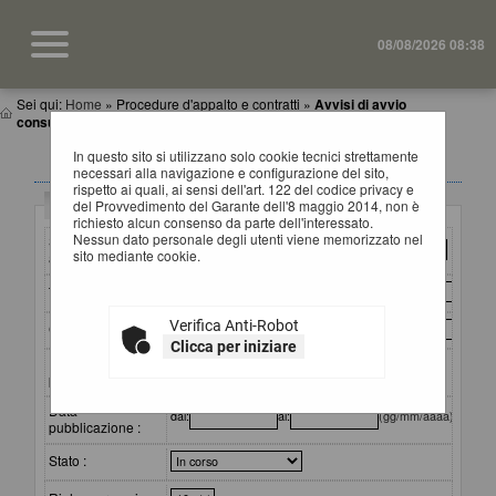
08/08/2026 08:38
Sei qui:
Home
»
Procedure d'appalto e contratti
»
Avvisi di avvio
consultazione
In questo sito si utilizzano solo cookie tecnici strettamente
AVVISI DI AVVIO CONSULTAZIONE
necessari alla navigazione e configurazione del sito,
rispetto ai quali, ai sensi dell'art. 122 del codice privacy e
Criteri di ricerca
del Provvedimento del Garante dell'8 maggio 2014, non è
richiesto alcun consenso da parte dell'interessato.
Nessun dato personale degli utenti viene memorizzato nel
Stazione
sito mediante cookie.
appaltante :
Titolo :
Verifica Anti-Robot
CIG :
Clicca per iniziare
Riferimento
procedura :
Data
dal:
al:
(gg/mm/aaaa)
pubblicazione :
Stato :