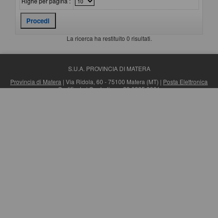
Righe per pagina :
La ricerca ha restituito 0 risultati.
S.U.A. PROVINCIA DI MATERA
Provincia di Matera
| Via Ridola, 60 - 75100 Matera (MT) |
Posta Elettronica
Certificata
| Centralino: +39 0835 3061