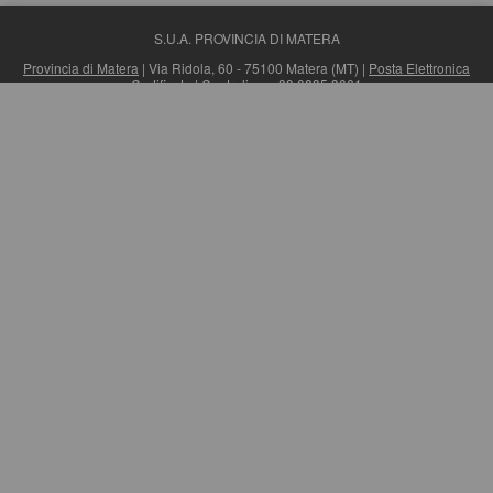
S.U.A. PROVINCIA DI MATERA
Provincia di Matera
| Via Ridola, 60 - 75100 Matera (MT) |
Posta Elettronica
Certificata
| Centralino: +39 0835 3061