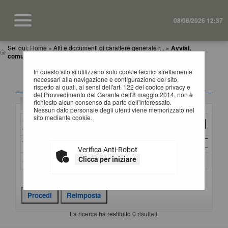
08/08/2026 12:37
Sei qui:
Home
»
Atti e documenti di carattere generale r...
»
Avvisi,
comunicazioni e atti di caratter...
In questo sito si utilizzano solo cookie tecnici strettamente
AVVISI, COMUNICAZIONI E ATTI DI CARATTERE
necessari alla navigazione e configurazione del sito,
GENERALE
rispetto ai quali, ai sensi dell'art. 122 del codice privacy e
del Provvedimento del Garante dell'8 maggio 2014, non è
richiesto alcun consenso da parte dell'interessato.
Criteri di ricerca
Nessun dato personale degli utenti viene memorizzato nel
sito mediante cookie.
Stazione
appaltante :
Titolo :
Verifica Anti-Robot
Clicca per iniziare
Stato :
Criteri di ricerca avanzati
La ricerca ha restituito 0 risultati.