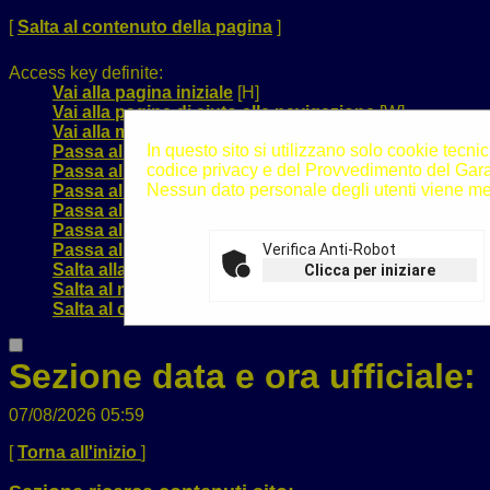
[
Salta al contenuto della pagina
]
Access key definite:
Vai alla pagina iniziale
[H]
Vai alla pagina di aiuto alla navigazione
[W]
Vai alla mappa del sito
[Y]
In questo sito si utilizzano solo cookie tecnic
Passa al testo con caratteri di dimensione standard
[
codice privacy e del Provvedimento del Garan
Passa al testo con caratteri di dimensione grande
[B]
Nessun dato personale degli utenti viene me
Passa al testo con caratteri di dimensione molto gra
Passa alla visualizzazione grafica
[G]
Passa alla visualizzazione solo testo
[T]
Passa alla visualizzazione in alto contrasto e solo te
Verifica Anti-Robot
Salta alla ricerca di contenuti
[S]
Clicca per iniziare
Salta al menù
[1]
Salta al contenuto della pagina
[2]
Sezione data e ora ufficiale:
07/08/2026 05:59
[
Torna all'inizio
]