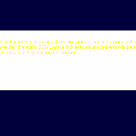
i strettamente necessari alla navigazione e configurazione del sito
N]
te dell'8 maggio 2014, non è richiesto alcun consenso da parte
morizzato nel sito mediante cookie.
nde
[V]
sto
[X]