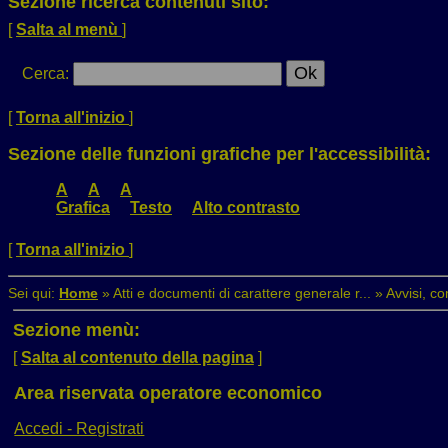
Sezione ricerca contenuti sito:
[
Salta al menù
]
Cerca
:
[
Torna all'inizio
]
Sezione delle funzioni grafiche per l'accessibilità:
A
A
A
Grafica
Testo
Alto contrasto
[
Torna all'inizio
]
Sei qui:
Home
»
Atti e documenti di carattere generale r...
»
Avvisi, co
Sezione menù:
[
Salta al contenuto della pagina
]
Area riservata operatore economico
Accedi - Registrati