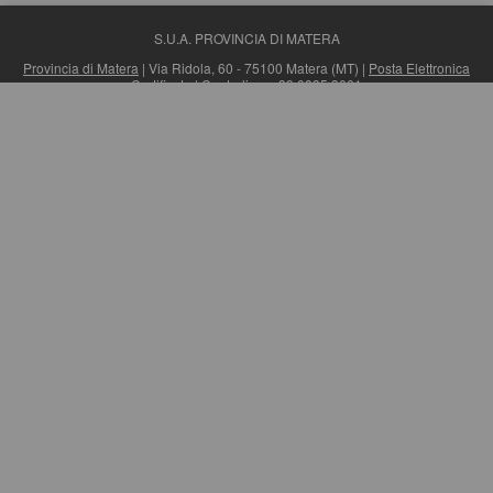
S.U.A. PROVINCIA DI MATERA
Provincia di Matera
| Via Ridola, 60 - 75100 Matera (MT) |
Posta Elettronica
Certificata
| Centralino: +39 0835 3061