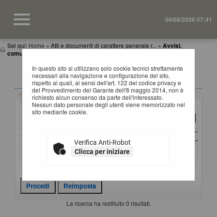
06/08/2026 07:41
Sei qui:
Home
»
Atti e documenti di carattere generale r...
»
Avvisi,
comunicazioni e atti di caratter...
In questo sito si utilizzano solo cookie tecnici strettamente
AVVISI, COMUNICAZIONI E ATTI DI CARATTERE
necessari alla navigazione e configurazione del sito,
GENERALE
rispetto ai quali, ai sensi dell'art. 122 del codice privacy e
del Provvedimento del Garante dell'8 maggio 2014, non è
richiesto alcun consenso da parte dell'interessato.
Criteri di ricerca
Nessun dato personale degli utenti viene memorizzato nel
sito mediante cookie.
Stazione
appaltante :
Titolo :
Verifica Anti-Robot
Clicca per iniziare
Stato :
Criteri di ricerca avanzati
La ricerca ha restituito 0 risultati.