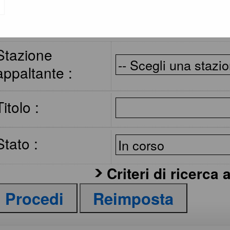
Criteri di ricerca
Stazione
appaltante :
Titolo :
Stato :
Criteri di ricerca 