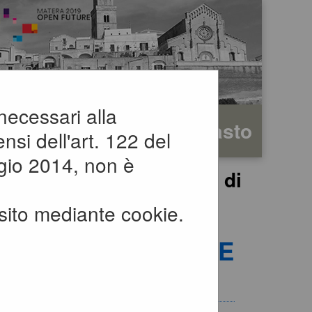
 necessari alla
rafica
Testo
Alto contrasto
nsi dell'art. 122 del
gio 2014, non è
si, comunicazioni e atti di
sito mediante cookie.
 ATTI DI CARATTERE