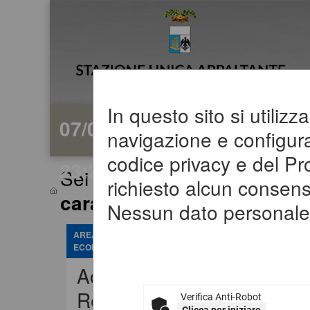
In questo sito si utiliz
07/08/2026
navigazione e configuraz
codice privacy e del P
23:29
Sei qui:
Home
»
Atti e docum
richiesto alcun consens
caratter...
Nessun dato personale 
AREA RISERVATA OPERATORE
ECONOMICO
Accedi -
Registrati
Verifica Anti-Robot