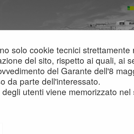
zano solo cookie tecnici strettamente
A
A
G
A
ione del sito, rispetto ai quali, ai se
rovvedimento del Garante dell'8 mag
enti di carattere generale r...
»
Avvi
o da parte dell'interessato.
degli utenti viene memorizzato nel 
AVVISI, COMUNICAZIONI E
GENERALE