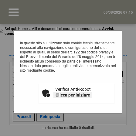
06/08/2026 07:15
Sei qui:
Home
»
Atti e documenti di carattere generale r...
»
Avvisi,
comunicazioni e atti di caratter...
In questo sito si utilizzano solo cookie tecnici strettamente
AVVISI, COMUNICAZIONI E ATTI DI CARATTERE
necessari alla navigazione e configurazione del sito,
GENERALE
rispetto ai quali, ai sensi dell'art. 122 del codice privacy e
del Provvedimento del Garante dell'8 maggio 2014, non è
richiesto alcun consenso da parte dell'interessato.
Criteri di ricerca
Nessun dato personale degli utenti viene memorizzato nel
sito mediante cookie.
Stazione
appaltante :
Titolo :
Verifica Anti-Robot
Clicca per iniziare
Stato :
Criteri di ricerca avanzati
La ricerca ha restituito 0 risultati.