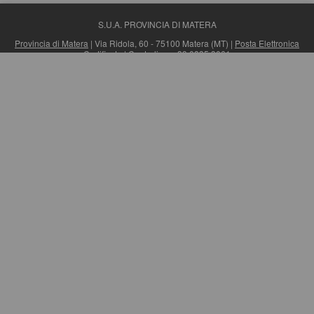
S.U.A. PROVINCIA DI MATERA
Provincia di Matera
| Via Ridola, 60 - 75100 Matera (MT) |
Posta Elettronica
Certificata
| Centralino: +39 0835 3061