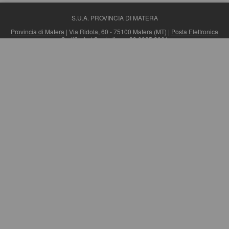
S.U.A. PROVINCIA DI MATERA
Provincia di Matera
| Via Ridola, 60 - 75100 Matera (MT) |
Posta Elettronica
Certificata
| Centralino: +39 0835 3061