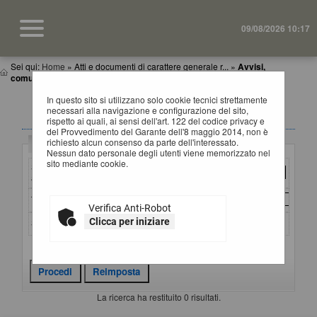
09/08/2026 10:17
Sei qui:
Home
»
Atti e documenti di carattere generale r...
»
Avvisi,
comunicazioni e atti di caratter...
In questo sito si utilizzano solo cookie tecnici strettamente
AVVISI, COMUNICAZIONI E ATTI DI CARATTERE
necessari alla navigazione e configurazione del sito,
GENERALE
rispetto ai quali, ai sensi dell'art. 122 del codice privacy e
del Provvedimento del Garante dell'8 maggio 2014, non è
richiesto alcun consenso da parte dell'interessato.
Criteri di ricerca
Nessun dato personale degli utenti viene memorizzato nel
sito mediante cookie.
Stazione
appaltante :
Titolo :
Verifica Anti-Robot
Clicca per iniziare
Stato :
Criteri di ricerca avanzati
La ricerca ha restituito 0 risultati.