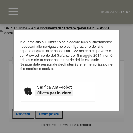
09/08/2026 11:47
Sei qui:
Home
»
Atti e documenti di carattere generale r...
»
Avvisi,
comunicazioni e atti di caratter...
In questo sito si utilizzano solo cookie tecnici strettamente
AVVISI, COMUNICAZIONI E ATTI DI CARATTERE
necessari alla navigazione e configurazione del sito,
GENERALE
rispetto ai quali, ai sensi dell'art. 122 del codice privacy e
del Provvedimento del Garante dell'8 maggio 2014, non è
richiesto alcun consenso da parte dell'interessato.
Criteri di ricerca
Nessun dato personale degli utenti viene memorizzato nel
sito mediante cookie.
Stazione
appaltante :
Titolo :
Verifica Anti-Robot
Clicca per iniziare
Stato :
Criteri di ricerca avanzati
La ricerca ha restituito 0 risultati.