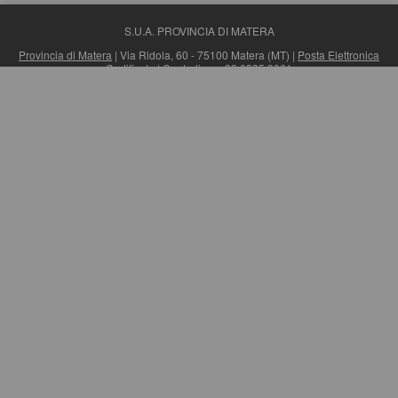
S.U.A. PROVINCIA DI MATERA
Provincia di Matera
| Via Ridola, 60 - 75100 Matera (MT) |
Posta Elettronica
Certificata
| Centralino: +39 0835 3061