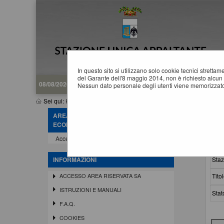
In questo sito si utilizzano solo cookie tecnici stretta
del Garante dell'8 maggio 2014, non è richiesto alcun 
08/08/2026 13:19
Nessun dato personale degli utenti viene memorizzato
Sei qui:
Home
»
Atti e documenti di carattere generale r...
»
Avvisi,
AREA RISERVATA OPERATORE
A
ECONOMICO
Accedi - Registrati
Crit
Staz
INFORMAZIONI
Titol
ACCESSO AREA RISERVATA SA
ISTRUZIONI E MANUALI
Stat
F.A.Q.
COOKIES