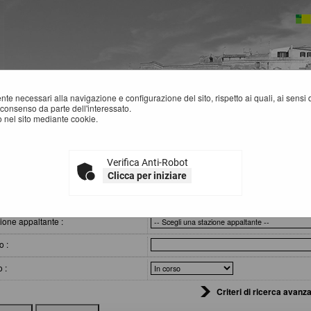
mente necessari alla navigazione e configurazione del sito, rispetto ai quali, ai sens
consenso da parte dell'interessato.
 nel sito mediante cookie.
 comunicazioni e atti di caratter...
Verifica Anti-Robot
VVISI, COMUNICAZIONI E ATTI DI CARATTERE GENERALE
Clicca per iniziare
eri di ricerca
ione appaltante :
o :
o :
Criteri di ricerca avanza