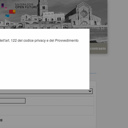
i dell'art. 122 del codice privacy e del Provvedimento
A
A
Grafica
Testo
Alto contrasto
A
ti