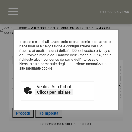
07/08/2026 21:58
Sei qui:
Home
»
Atti e documenti di carattere generale r...
»
Avvisi,
comunicazioni e atti di caratter...
In questo sito si utilizzano solo cookie tecnici strettamente
AVVISI, COMUNICAZIONI E ATTI DI CARATTERE
necessari alla navigazione e configurazione del sito,
GENERALE
rispetto ai quali, ai sensi dell'art. 122 del codice privacy e
del Provvedimento del Garante dell'8 maggio 2014, non è
richiesto alcun consenso da parte dell'interessato.
Criteri di ricerca
Nessun dato personale degli utenti viene memorizzato nel
sito mediante cookie.
Stazione
appaltante :
Titolo :
Verifica Anti-Robot
Clicca per iniziare
Stato :
Criteri di ricerca avanzati
La ricerca ha restituito 0 risultati.