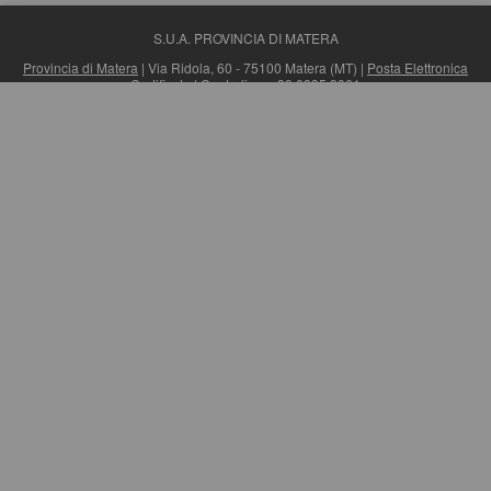
S.U.A. PROVINCIA DI MATERA
Provincia di Matera
| Via Ridola, 60 - 75100 Matera (MT) |
Posta Elettronica
Certificata
| Centralino: +39 0835 3061