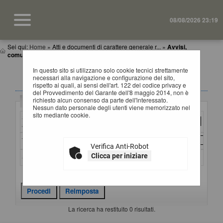
08/08/2026 23:19
Sei qui:
Home
»
Atti e documenti di carattere generale r...
»
Avvisi,
comunicazioni e atti di caratter...
In questo sito si utilizzano solo cookie tecnici strettamente
AVVISI, COMUNICAZIONI E ATTI DI CARATTERE
necessari alla navigazione e configurazione del sito,
GENERALE
rispetto ai quali, ai sensi dell'art. 122 del codice privacy e
del Provvedimento del Garante dell'8 maggio 2014, non è
richiesto alcun consenso da parte dell'interessato.
Criteri di ricerca
Nessun dato personale degli utenti viene memorizzato nel
sito mediante cookie.
Stazione
appaltante :
Titolo :
Verifica Anti-Robot
Clicca per iniziare
Stato :
Criteri di ricerca avanzati
La ricerca ha restituito 0 risultati.