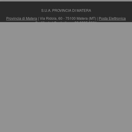
S.U.A. PROVINCIA DI MATERA
Provincia di Matera
| Via Ridola, 60 - 75100 Matera (MT) |
Posta Elettronica
Certificata
| Centralino: +39 0835 3061