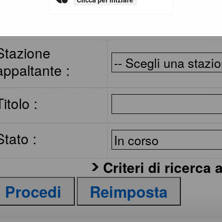
Clicca per iniziare
Criteri di ricerca
Stazione
appaltante :
Titolo :
Stato :
Criteri di ricerca 