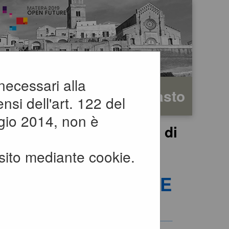
 necessari alla
rafica
Testo
Alto contrasto
nsi dell'art. 122 del
gio 2014, non è
si, comunicazioni e atti di
sito mediante cookie.
 ATTI DI CARATTERE