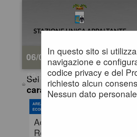
In questo sito si utiliz
06/08/2026
navigazione e configuraz
codice privacy e del P
19:59
Sei qui:
Home
»
Atti e docum
richiesto alcun consens
caratter...
Nessun dato personale 
AREA RISERVATA OPERATORE
ECONOMICO
Accedi -
Registrati