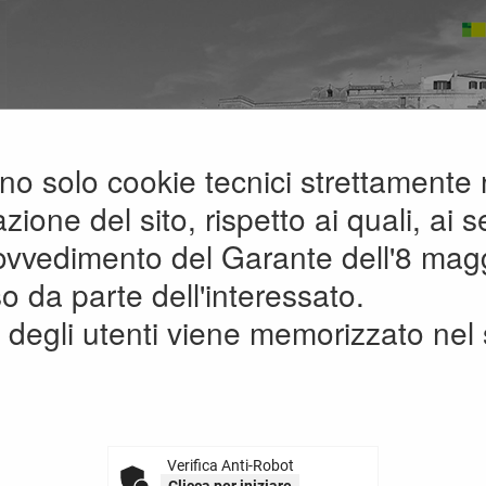
zano solo cookie tecnici strettamente
A
A
G
A
ione del sito, rispetto ai quali, ai se
rovvedimento del Garante dell'8 mag
enti di carattere generale r...
»
Avvi
o da parte dell'interessato.
degli utenti viene memorizzato nel 
AVVISI, COMUNICAZIONI E
GENERALE
Verifica Anti-Robot