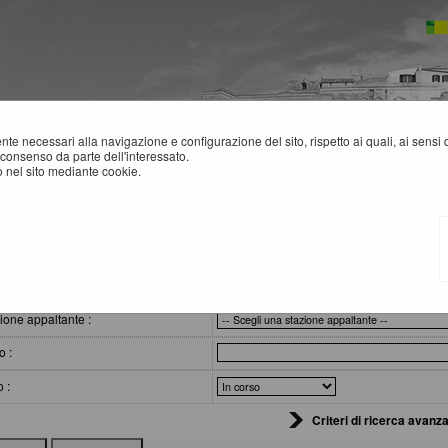
mente necessari alla navigazione e configurazione del sito, rispetto ai quali, ai sens
consenso da parte dell'interessato.
 nel sito mediante cookie.
 comunicazioni e atti di caratter...
VVISI, COMUNICAZIONI E ATTI DI CARATTERE GENERALE
eri di ricerca
ione appaltante :
o :
o :
Criteri di ricerca avanza