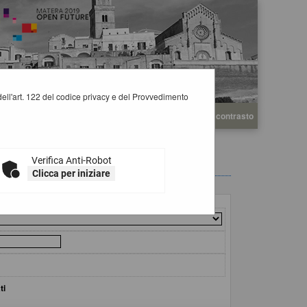
i dell'art. 122 del codice privacy e del Provvedimento
A
A
Grafica
Testo
Alto contrasto
A
Verifica Anti-Robot
Clicca per iniziare
ti