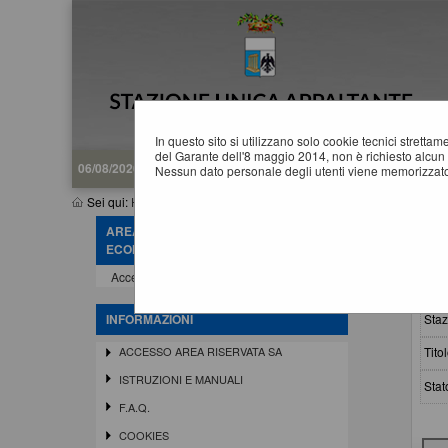
In questo sito si utilizzano solo cookie tecnici stretta
del Garante dell'8 maggio 2014, non è richiesto alcun 
06/08/2026 20:52
Nessun dato personale degli utenti viene memorizzato
Sei qui:
Home
»
Atti e documenti di carattere generale r...
»
Avvisi,
AREA RISERVATA OPERATORE
A
ECONOMICO
Accedi - Registrati
Crit
Staz
INFORMAZIONI
Titol
ACCESSO AREA RISERVATA SA
ISTRUZIONI E MANUALI
Stat
F.A.Q.
COOKIES