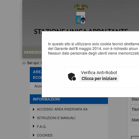
In questo sito si utilizzano solo cookie tecnici stretta
del Garante dell'8 maggio 2014, non è richiesto alcun 
09/08/2026 16:15
Nessun dato personale degli utenti viene memorizzato
Sei qui:
Home
»
Atti e documenti di carattere generale r...
»
Avvisi,
AREA RISERVATA OPERATORE
Verifica Anti-Robot
A
ECONOMICO
Clicca per iniziare
Accedi - Registrati
Crit
Staz
INFORMAZIONI
Titol
ACCESSO AREA RISERVATA SA
ISTRUZIONI E MANUALI
Stat
F.A.Q.
COOKIES