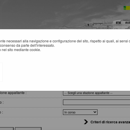
mente necessari alla navigazione e configurazione del sito, rispetto ai quali, ai sens
consenso da parte dell'interessato.
 nel sito mediante cookie.
 comunicazioni e atti di caratter...
VVISI, COMUNICAZIONI E ATTI DI CARATTERE GENERALE
eri di ricerca
ione appaltante :
o :
o :
Criteri di ricerca avanza