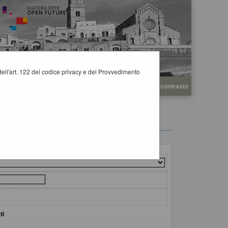
i dell'art. 122 del codice privacy e del Provvedimento
A
A
Grafica
Testo
Alto contrasto
A
ti