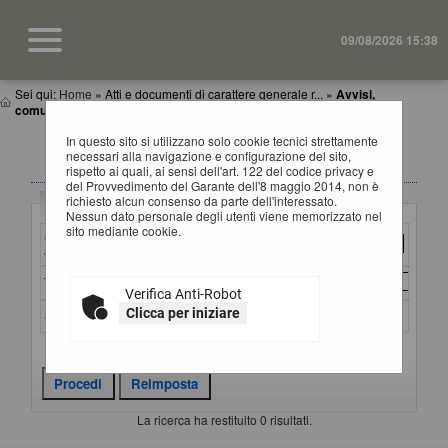
09/08/2026 15:38
Sei qui:
Home
»
Atti e documenti di carattere generale r...
»
Avvisi,
comunicazioni e atti di caratter...
In questo sito si utilizzano solo cookie tecnici strettamente
AVVISI, COMUNICAZIONI E ATTI DI CARATTERE
necessari alla navigazione e configurazione del sito,
GENERALE
rispetto ai quali, ai sensi dell'art. 122 del codice privacy e
del Provvedimento del Garante dell'8 maggio 2014, non è
richiesto alcun consenso da parte dell'interessato.
Criteri di ricerca
Nessun dato personale degli utenti viene memorizzato nel
sito mediante cookie.
Stazione
appaltante :
Titolo :
Verifica Anti-Robot
Clicca per iniziare
Stato :
Criteri di ricerca avanzati
La ricerca ha restituito 0 risultati.