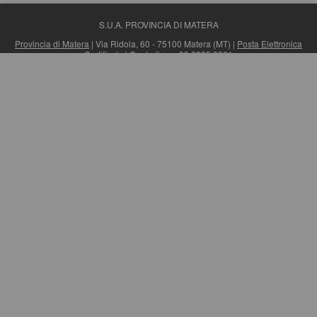
S.U.A. PROVINCIA DI MATERA
Provincia di Matera
| Via Ridola, 60 - 75100 Matera (MT) |
Posta Elettronica
Certificata
| Centralino: +39 0835 3061