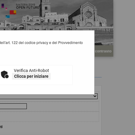
i dell'art. 122 del codice privacy e del Provvedimento
A
A
Grafica
Testo
Alto contrasto
A
Verifica Anti-Robot
Clicca per iniziare
ti