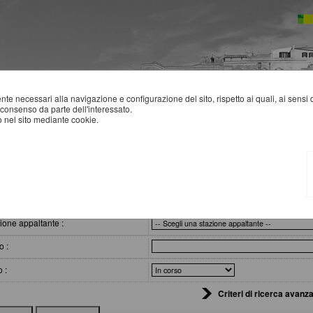
mente necessari alla navigazione e configurazione del sito, rispetto ai quali, ai sens
consenso da parte dell'interessato.
 nel sito mediante cookie.
 comunicazioni e atti di caratter...
VVISI, COMUNICAZIONI E ATTI DI CARATTERE GENERALE
eri di ricerca
ione appaltante :
o :
o :
Criteri di ricerca avanza