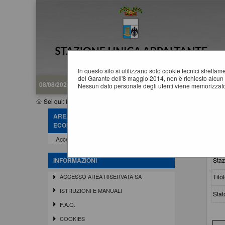
In questo sito si utilizzano solo cookie tecnici stretta
del Garante dell'8 maggio 2014, non è richiesto alcun 
08/08/2026 08:03
Nessun dato personale degli utenti viene memorizzato
Sei qui:
Home
»
Atti e documenti di carattere generale r...
»
Avvisi,
AREA RISERVATA OPERATORE
A
ECONOMICO
Accedi - Registrati
Crit
Staz
INFORMAZIONI
Titol
ACCESSO AREA RISERVATA SA
ISTRUZIONI E MANUALI
Stat
F.A.Q.
COOKIES