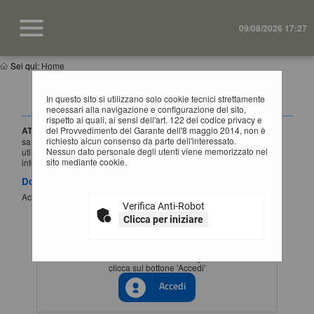
09/08/2026 17:27
Sei qui:
Home
IMPORTANTE: VARIAZIONE MODALITÀ DI
In questo sito si utilizzano solo cookie tecnici strettamente
ACCESSO
necessari alla navigazione e configurazione del sito,
rispetto ai quali, ai sensi dell'art. 122 del codice privacy e
ATTENZIONE:
del Provvedimento del Garante dell'8 maggio 2014, non è
a partire dal
1 Luglio 2026
l'accesso alla piattaforma
richiesto alcun consenso da parte dell'interessato.
sarà possibile esclusivamente tramite SSO (Single-Sign ON),
Nessun dato personale degli utenti viene memorizzato nel
utilizzando un'identità digitale SPID / CIE / EIDAS. Per maggiori
sito mediante cookie.
informazioni si rimanda al manuale qui disponibile.
Documenti
Accesso al portale Single Sign-ON
Verifica Anti-Robot
Clicca per iniziare
ACCESSO CON IDENTITÀ DIGITALE
Se vuoi accedere tramite il servizio di gestione identita'
clicca sul bottone 'Accedi'
Accedi