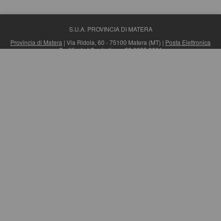
S.U.A. PROVINCIA DI MATERA
Provincia di Matera
| Via Ridola, 60 - 75100 Matera (MT) |
Posta Elettronica
Certificata
| Centralino: +39 0835 3061