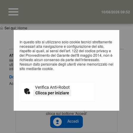
10/08/2026 09:52
Sei qui:
Home
IMPORTANTE: VARIAZIONE MODALITÀ DI
In questo sito si utilizzano solo cookie tecnici strettamente
ACCESSO
necessari alla navigazione e configurazione del sito,
rispetto ai quali, ai sensi dell'art. 122 del codice privacy e
ATTENZIONE:
del Provvedimento del Garante dell'8 maggio 2014, non è
a partire dal
1 Luglio 2026
l'accesso alla piattaforma
richiesto alcun consenso da parte dell'interessato.
sarà possibile esclusivamente tramite SSO (Single-Sign ON),
Nessun dato personale degli utenti viene memorizzato nel
utilizzando un'identità digitale SPID / CIE / EIDAS. Per maggiori
sito mediante cookie.
informazioni si rimanda al manuale qui disponibile.
Documenti
Accesso al portale Single Sign-ON
Verifica Anti-Robot
Clicca per iniziare
ACCESSO CON IDENTITÀ DIGITALE
Se vuoi accedere tramite il servizio di gestione identita'
clicca sul bottone 'Accedi'
Accedi