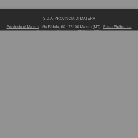
S.U.A. PROVINCIA DI MATERA
Provincia di Matera
| Via Ridola, 60 - 75100 Matera (MT) |
Posta Elettronica
Certificata
| Centralino: +39 0835 3061