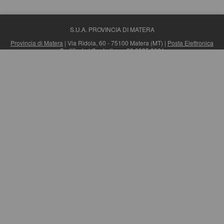
S.U.A. PROVINCIA DI MATERA
Provincia di Matera
| Via Ridola, 60 - 75100 Matera (MT) |
Posta Elettronica
Certificata
| Centralino: +39 0835 3061