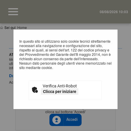
08/08/2026 10:03
Sei qui:
Home
IMPORTANTE: VARIAZIONE MODALITÀ DI
In questo sito si utilizzano solo cookie tecnici strettamente
ACCESSO
necessari alla navigazione e configurazione del sito,
rispetto ai quali, ai sensi dell'art. 122 del codice privacy e
ATTENZIONE:
del Provvedimento del Garante dell'8 maggio 2014, non è
a partire dal
1 Luglio 2026
l'accesso alla piattaforma
richiesto alcun consenso da parte dell'interessato.
sarà possibile esclusivamente tramite SSO (Single-Sign ON),
Nessun dato personale degli utenti viene memorizzato nel
utilizzando un'identità digitale SPID / CIE / EIDAS. Per maggiori
sito mediante cookie.
informazioni si rimanda al manuale qui disponibile.
Documenti
Accesso al portale Single Sign-ON
Verifica Anti-Robot
Clicca per iniziare
ACCESSO CON IDENTITÀ DIGITALE
Se vuoi accedere tramite il servizio di gestione identita'
clicca sul bottone 'Accedi'
Accedi