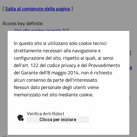
[
Salta al contenuto della pagina
]
Access key definite:
Vai alla pagina iniziale
[H]
Vai alla pagina di aiuto alla navigazione
[W]
In questo sito si utilizzano solo cookie tecnici
Vai alla mappa del sito
[Y]
strettamente necessari alla navigazione e
Passa al testo con caratteri di dimensione standard
[N]
configurazione del sito, rispetto ai quali, ai sensi
Passa al testo con caratteri di dimensione grande
[B]
dell'art. 122 del codice privacy e del Provvedimento
Passa al testo con caratteri di dimensione molto grande
del Garante dell'8 maggio 2014, non è richiesto
[V]
alcun consenso da parte dell'interessato.
Passa alla visualizzazione grafica
[G]
Nessun dato personale degli utenti viene
Passa alla visualizzazione solo testo
[T]
memorizzato nel sito mediante cookie.
Passa alla visualizzazione in alto contrasto e solo testo
[X]
Salta alla ricerca di contenuti
[S]
Verifica Anti-Robot
Salta al menù
[1]
Clicca per iniziare
Salta al contenuto della pagina
[2]