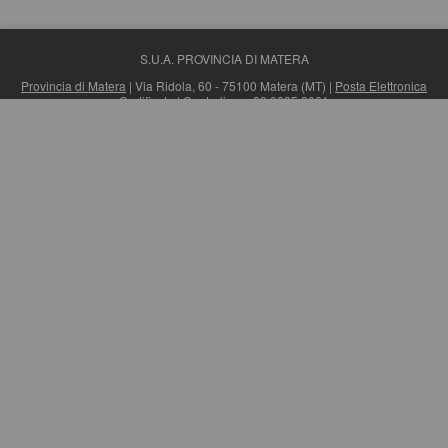
S.U.A. PROVINCIA DI MATERA
Provincia di Matera
| Via Ridola, 60 - 75100 Matera (MT) |
Posta Elettronica
Certificata
| Centralino: +39 0835 3061