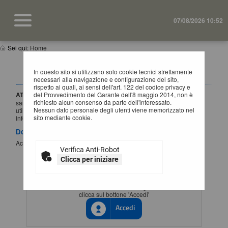
07/08/2026 10:52
Sei qui:
Home
IMPORTANTE: VARIAZIONE MODALITÀ DI
In questo sito si utilizzano solo cookie tecnici strettamente
ACCESSO
necessari alla navigazione e configurazione del sito,
rispetto ai quali, ai sensi dell'art. 122 del codice privacy e
ATTENZIONE:
del Provvedimento del Garante dell'8 maggio 2014, non è
a partire dal
1 Luglio 2026
l'accesso alla piattaforma
richiesto alcun consenso da parte dell'interessato.
sarà possibile esclusivamente tramite SSO (Single-Sign ON),
Nessun dato personale degli utenti viene memorizzato nel
utilizzando un'identità digitale SPID / CIE / EIDAS. Per maggiori
sito mediante cookie.
informazioni si rimanda al manuale qui disponibile.
Documenti
Accesso al portale Single Sign-ON
Verifica Anti-Robot
Clicca per iniziare
ACCESSO CON IDENTITÀ DIGITALE
Se vuoi accedere tramite il servizio di gestione identita'
clicca sul bottone 'Accedi'
Accedi