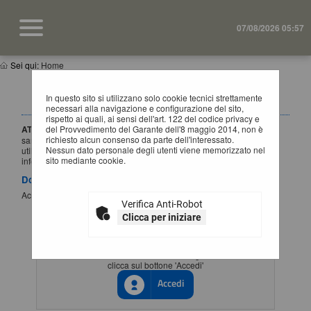
07/08/2026 05:57
Sei qui:
Home
IMPORTANTE: VARIAZIONE MODALITÀ DI
In questo sito si utilizzano solo cookie tecnici strettamente
ACCESSO
necessari alla navigazione e configurazione del sito,
rispetto ai quali, ai sensi dell'art. 122 del codice privacy e
ATTENZIONE:
del Provvedimento del Garante dell'8 maggio 2014, non è
a partire dal
1 Luglio 2026
l'accesso alla piattaforma
richiesto alcun consenso da parte dell'interessato.
sarà possibile esclusivamente tramite SSO (Single-Sign ON),
Nessun dato personale degli utenti viene memorizzato nel
utilizzando un'identità digitale SPID / CIE / EIDAS. Per maggiori
sito mediante cookie.
informazioni si rimanda al manuale qui disponibile.
Documenti
Accesso al portale Single Sign-ON
Verifica Anti-Robot
Clicca per iniziare
ACCESSO CON IDENTITÀ DIGITALE
Se vuoi accedere tramite il servizio di gestione identita'
clicca sul bottone 'Accedi'
Accedi