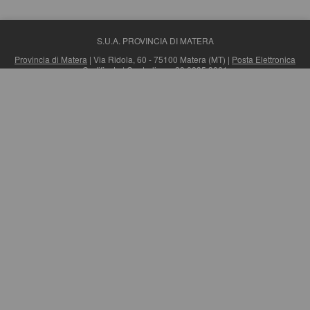
S.U.A. PROVINCIA DI MATERA
Provincia di Matera
| Via Ridola, 60 - 75100 Matera (MT) |
Posta Elettronica
Certificata
| Centralino: +39 0835 3061