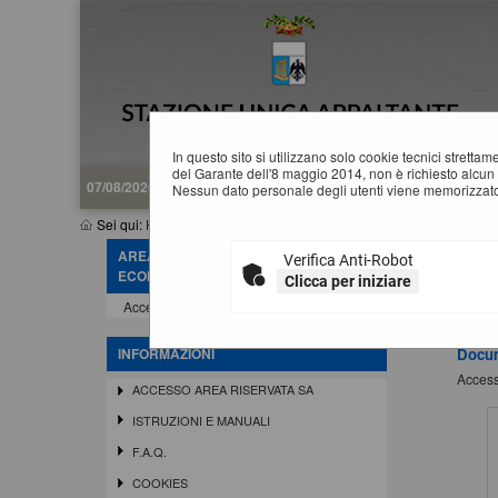
In questo sito si utilizzano solo cookie tecnici stretta
del Garante dell'8 maggio 2014, non è richiesto alcun 
07/08/2026 05:44
Nessun dato personale degli utenti viene memorizzato
Sei qui:
Home
AREA RISERVATA OPERATORE
Verifica Anti-Robot
I
ECONOMICO
Clicca per iniziare
Accedi - Registrati
ATTEN
digita
INFORMAZIONI
Docu
Access
ACCESSO AREA RISERVATA SA
ISTRUZIONI E MANUALI
F.A.Q.
COOKIES