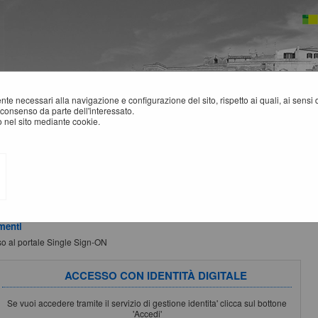
mente necessari alla navigazione e configurazione del sito, rispetto ai quali, ai sens
consenso da parte dell'interessato.
 nel sito mediante cookie.
MPORTANTE: VARIAZIONE MODALITÀ DI ACCESSO
ZIONE:
a partire dal
1 Luglio 2026
l'accesso alla piattaforma sarà possibile esclus
le SPID / CIE / EIDAS. Per maggiori informazioni si rimanda al manuale qui disponibi
menti
o al portale Single Sign-ON
ACCESSO CON IDENTITÀ DIGITALE
Se vuoi accedere tramite il servizio di gestione identita' clicca sul bottone
'Accedi'