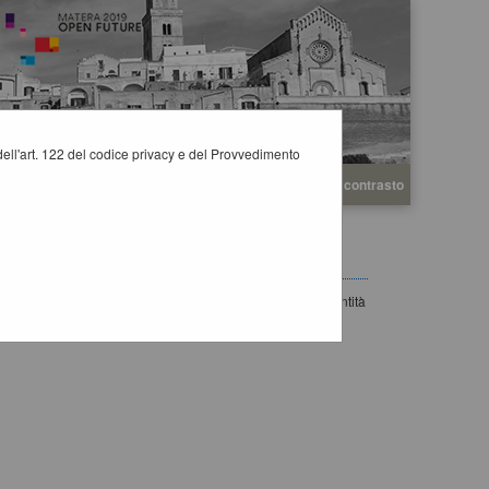
i dell'art. 122 del codice privacy e del Provvedimento
A
A
Grafica
Testo
Alto contrasto
A
ivamente tramite SSO (Single-Sign ON), utilizzando un'identità
le.