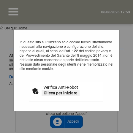
08/08/2026 17:53
Sei qui:
Home
IMPORTANTE: VARIAZIONE MODALITÀ DI
In questo sito si utilizzano solo cookie tecnici strettamente
ACCESSO
necessari alla navigazione e configurazione del sito,
rispetto ai quali, ai sensi dell'art. 122 del codice privacy e
ATTENZIONE:
del Provvedimento del Garante dell'8 maggio 2014, non è
a partire dal
1 Luglio 2026
l'accesso alla piattaforma
richiesto alcun consenso da parte dell'interessato.
sarà possibile esclusivamente tramite SSO (Single-Sign ON),
Nessun dato personale degli utenti viene memorizzato nel
utilizzando un'identità digitale SPID / CIE / EIDAS. Per maggiori
sito mediante cookie.
informazioni si rimanda al manuale qui disponibile.
Documenti
Accesso al portale Single Sign-ON
Verifica Anti-Robot
Clicca per iniziare
ACCESSO CON IDENTITÀ DIGITALE
Se vuoi accedere tramite il servizio di gestione identita'
clicca sul bottone 'Accedi'
Accedi