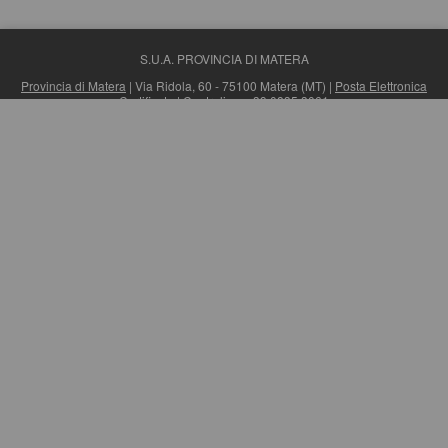
S.U.A. PROVINCIA DI MATERA
Provincia di Matera
| Via Ridola, 60 - 75100 Matera (MT) |
Posta Elettronica
Certificata
| Centralino: +39 0835 3061