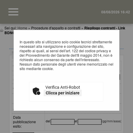
08/08/2026 16:42
Sei qui:
Home
»
Procedure d'appalto e contratti
»
Riepilogo contratti - Link
BDNCP
In questo sito si utilizzano solo cookie tecnici strettamente
RIEPILOGO CONTRATTI
necessari alla navigazione e configurazione del sito,
rispetto ai quali, ai sensi dell'art. 122 del codice privacy e
Criteri di ricerca
del Provvedimento del Garante dell'8 maggio 2014, non è
richiesto alcun consenso da parte dell'interessato.
Nessun dato personale degli utenti viene memorizzato nel
CIG:
sito mediante cookie.
Stazione
appaltante :
Verifica Anti-Robot
Oggetto:
Clicca per iniziare
Partecipante:
Aggiudicatario:
Data
dal:
al:
(gg/mm/aaaa)
pubblicazione
esito: