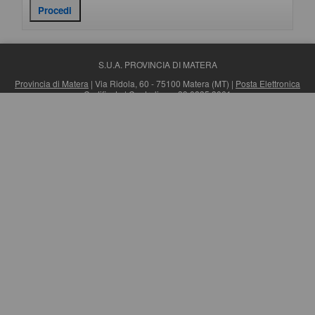
S.U.A. PROVINCIA DI MATERA
Provincia di Matera
| Via Ridola, 60 - 75100 Matera (MT) |
Posta Elettronica
Certificata
| Centralino: +39 0835 3061