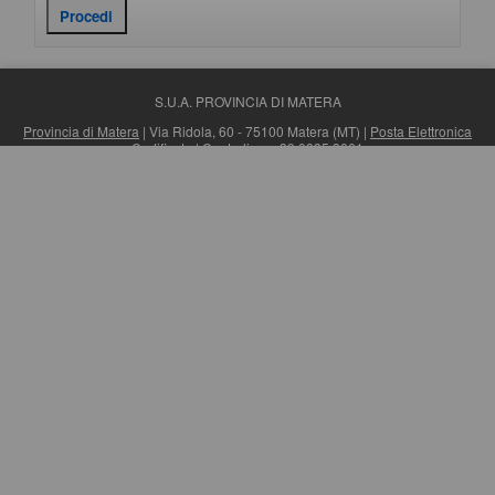
S.U.A. PROVINCIA DI MATERA
Provincia di Matera
| Via Ridola, 60 - 75100 Matera (MT) |
Posta Elettronica
Certificata
| Centralino: +39 0835 3061