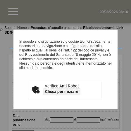
09/08/2026 08:16
Sei qui:
Home
»
Procedure d'appalto e contratti
»
Riepilogo contratti - Link
BDNCP
In questo sito si utilizzano solo cookie tecnici strettamente
RIEPILOGO CONTRATTI
necessari alla navigazione e configurazione del sito,
rispetto ai quali, ai sensi dell'art. 122 del codice privacy e
Criteri di ricerca
del Provvedimento del Garante dell'8 maggio 2014, non è
richiesto alcun consenso da parte dell'interessato.
Nessun dato personale degli utenti viene memorizzato nel
CIG:
sito mediante cookie.
Stazione
appaltante :
Verifica Anti-Robot
Oggetto:
Clicca per iniziare
Partecipante:
Aggiudicatario:
Data
dal:
al:
(gg/mm/aaaa)
pubblicazione
esito: