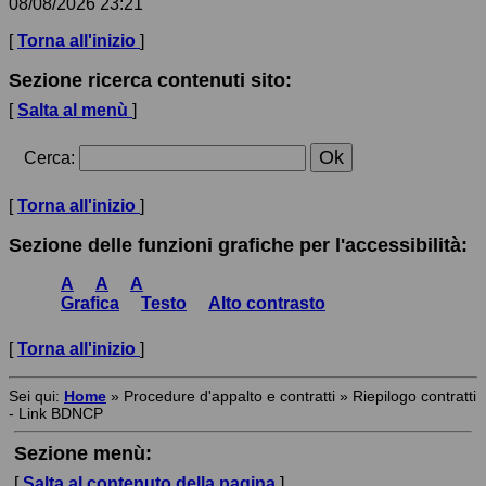
08/08/2026 23:21
[
Torna all'inizio
]
Sezione ricerca contenuti sito:
[
Salta al menù
]
Cerca
:
[
Torna all'inizio
]
Sezione delle funzioni grafiche per l'accessibilità:
A
A
A
Grafica
Testo
Alto contrasto
[
Torna all'inizio
]
Sei qui:
Home
»
Procedure d'appalto e contratti
»
Riepilogo contratti
- Link BDNCP
Sezione menù:
[
Salta al contenuto della pagina
]