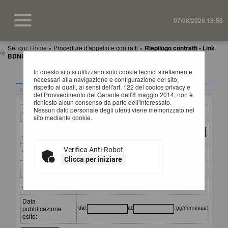
07/08/2026 18:58
Sei qui:
Home
»
Procedure d'appalto e contratti
»
Riepilogo contratti - Link
BDNCP
In questo sito si utilizzano solo cookie tecnici strettamente
RIEPILOGO CONTRATTI
necessari alla navigazione e configurazione del sito,
rispetto ai quali, ai sensi dell'art. 122 del codice privacy e
Criteri di ricerca
del Provvedimento del Garante dell'8 maggio 2014, non è
richiesto alcun consenso da parte dell'interessato.
Nessun dato personale degli utenti viene memorizzato nel
CIG:
sito mediante cookie.
Stazione
appaltante :
Verifica Anti-Robot
Oggetto:
Clicca per iniziare
Partecipante:
Aggiudicatario:
Data
dal:
al:
(gg/mm/aaaa)
pubblicazione
esito: