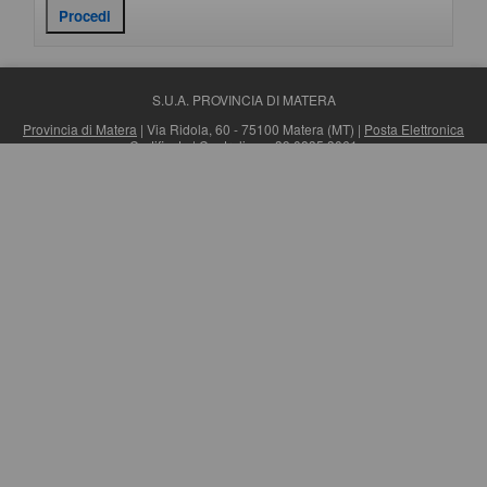
S.U.A. PROVINCIA DI MATERA
Provincia di Matera
| Via Ridola, 60 - 75100 Matera (MT) |
Posta Elettronica
Certificata
| Centralino: +39 0835 3061