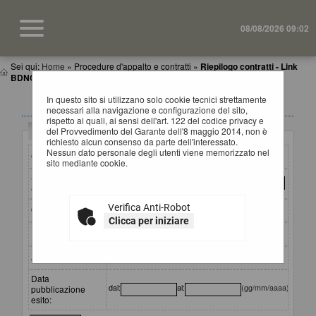
08/08/2026 09:02
Sei qui:
Home
»
Procedure d'appalto e contratti
»
Riepilogo contratti - Link
BDNCP
In questo sito si utilizzano solo cookie tecnici strettamente
RIEPILOGO CONTRATTI
necessari alla navigazione e configurazione del sito,
rispetto ai quali, ai sensi dell'art. 122 del codice privacy e
Criteri di ricerca
del Provvedimento del Garante dell'8 maggio 2014, non è
richiesto alcun consenso da parte dell'interessato.
Nessun dato personale degli utenti viene memorizzato nel
CIG:
sito mediante cookie.
Stazione
appaltante :
Verifica Anti-Robot
Oggetto:
Clicca per iniziare
Partecipante:
Aggiudicatario:
Data
dal:
al:
(gg/mm/aaaa)
pubblicazione
esito: