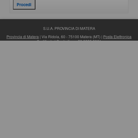
S.U.A. PROVINCIA DI MATERA
Provincia di Matera
| Via Ridola, 60 - 75100 Matera (MT) |
Posta Elettronica
Certificata
| Centralino: +39 0835 3061