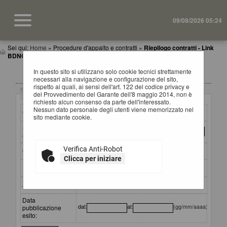
09/08/2026 05:24
Sei qui:
Home
»
Procedure d'appalto e contratti
»
Riepilogo contratti - Link
BDNCP
In questo sito si utilizzano solo cookie tecnici strettamente
RIEPILOGO CONTRATTI
necessari alla navigazione e configurazione del sito,
rispetto ai quali, ai sensi dell'art. 122 del codice privacy e
Criteri di ricerca
del Provvedimento del Garante dell'8 maggio 2014, non è
richiesto alcun consenso da parte dell'interessato.
Nessun dato personale degli utenti viene memorizzato nel
CIG:
sito mediante cookie.
Stazione
appaltante :
Verifica Anti-Robot
Oggetto:
Clicca per iniziare
Partecipante:
Aggiudicatario:
Data
dal:
al:
(gg/mm/aaaa)
pubblicazione
esito: