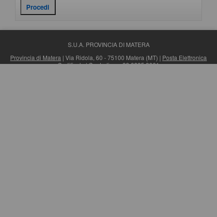
S.U.A. PROVINCIA DI MATERA
Provincia di Matera
| Via Ridola, 60 - 75100 Matera (MT) |
Posta Elettronica
Certificata
| Centralino: +39 0835 3061