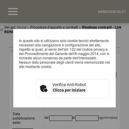
06/08/2026 05:21
Sei qui:
Home
»
Procedure d'appalto e contratti
»
Riepilogo contratti - Link
BDNCP
In questo sito si utilizzano solo cookie tecnici strettamente
RIEPILOGO CONTRATTI
necessari alla navigazione e configurazione del sito,
rispetto ai quali, ai sensi dell'art. 122 del codice privacy e
Criteri di ricerca
del Provvedimento del Garante dell'8 maggio 2014, non è
richiesto alcun consenso da parte dell'interessato.
Nessun dato personale degli utenti viene memorizzato nel
CIG:
sito mediante cookie.
Stazione
appaltante :
Verifica Anti-Robot
Oggetto:
Clicca per iniziare
Partecipante:
Aggiudicatario:
Data
dal:
al:
(gg/mm/aaaa)
pubblicazione
esito: