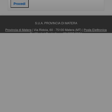
S.U.A. PROVINCIA DI MATERA
Provincia di Matera
| Via Ridola, 60 - 75100 Matera (MT) |
Posta Elettronica
Certificata
| Centralino: +39 0835 3061