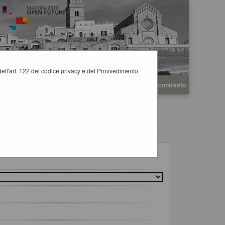
i dell'art. 122 del codice privacy e del Provvedimento
A
A
Grafica
Testo
Alto contrasto
A