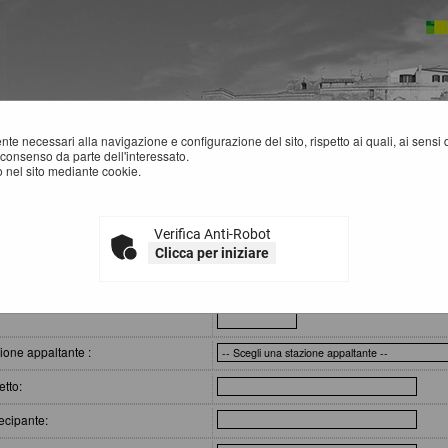
mente necessari alla navigazione e configurazione del sito, rispetto ai quali, ai sens
consenso da parte dell'interessato.
 nel sito mediante cookie.
atti - Link BDNCP
Verifica Anti-Robot
IEPILOGO CONTRATTI
Clicca per iniziare
eri di ricerca
:
ione appaltante :
tto:
ecipante: