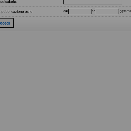
udicatario:
dal:
al:
(gg/mm/
 pubblicazione esito: