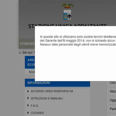
In questo sito si utilizzano solo cookie tecnici stretta
del Garante dell'8 maggio 2014, non è richiesto alcun 
07/08/2026 15:33
Nessun dato personale degli utenti viene memorizzato
Sei qui:
Home
»
Procedure d'appalto e contratti
»
Riepilogo contr
AREA RISERVATA OPERATORE
R
ECONOMICO
Accedi - Registrati
Crit
CIG
INFORMAZIONI
Staz
ACCESSO AREA RISERVATA SA
ISTRUZIONI E MANUALI
Ogge
F.A.Q.
Part
COOKIES