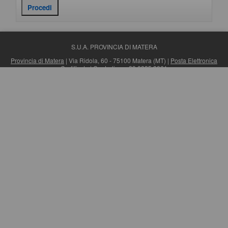
S.U.A. PROVINCIA DI MATERA
Provincia di Matera
| Via Ridola, 60 - 75100 Matera (MT) |
Posta Elettronica
Certificata
| Centralino: +39 0835 3061