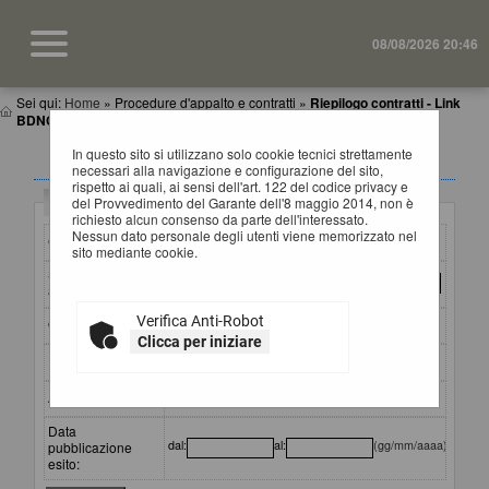
08/08/2026 20:46
Sei qui:
Home
»
Procedure d'appalto e contratti
»
Riepilogo contratti - Link
BDNCP
In questo sito si utilizzano solo cookie tecnici strettamente
RIEPILOGO CONTRATTI
necessari alla navigazione e configurazione del sito,
rispetto ai quali, ai sensi dell'art. 122 del codice privacy e
Criteri di ricerca
del Provvedimento del Garante dell'8 maggio 2014, non è
richiesto alcun consenso da parte dell'interessato.
Nessun dato personale degli utenti viene memorizzato nel
CIG:
sito mediante cookie.
Stazione
appaltante :
Verifica Anti-Robot
Oggetto:
Clicca per iniziare
Partecipante:
Aggiudicatario:
Data
dal:
al:
(gg/mm/aaaa)
pubblicazione
esito: