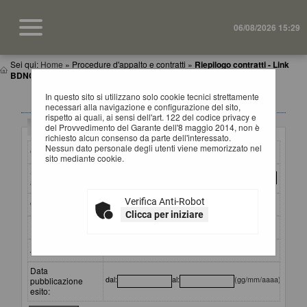
06/08/2026 15:29
Sei qui:
Home
»
Procedure d'appalto e contratti
»
Riepilogo contratti - Link
BDNCP
In questo sito si utilizzano solo cookie tecnici strettamente
RIEPILOGO CONTRATTI
necessari alla navigazione e configurazione del sito,
rispetto ai quali, ai sensi dell'art. 122 del codice privacy e
Criteri di ricerca
del Provvedimento del Garante dell'8 maggio 2014, non è
richiesto alcun consenso da parte dell'interessato.
Nessun dato personale degli utenti viene memorizzato nel
CIG:
sito mediante cookie.
Stazione
appaltante :
Verifica Anti-Robot
Oggetto:
Clicca per iniziare
Partecipante:
Aggiudicatario:
Data
dal:
al:
(gg/mm/aaaa)
pubblicazione
esito: