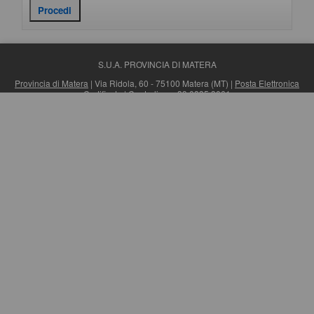
S.U.A. PROVINCIA DI MATERA
Provincia di Matera
| Via Ridola, 60 - 75100 Matera (MT) |
Posta Elettronica
Certificata
| Centralino: +39 0835 3061