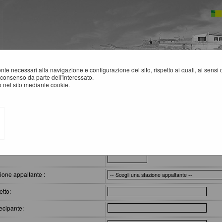
mente necessari alla navigazione e configurazione del sito, rispetto ai quali, ai sens
consenso da parte dell'interessato.
 nel sito mediante cookie.
atti - Link BDNCP
IEPILOGO CONTRATTI
eri di ricerca
:
ione appaltante :
tto:
ecipante: