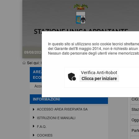
In questo sito si utilizzano solo cookie tecnici stretta
del Garante dell'8 maggio 2014, non è richiesto alcun 
09/08/2026 15:22
Nessun dato personale degli utenti viene memorizzato
Sei qui:
Home
»
Procedure d'appalto e contratti
»
Riepilogo contr
AREA RISERVATA OPERATORE
Verifica Anti-Robot
R
ECONOMICO
Clicca per iniziare
Accedi - Registrati
Crit
CIG
INFORMAZIONI
Staz
ACCESSO AREA RISERVATA SA
ISTRUZIONI E MANUALI
Ogge
F.A.Q.
Part
COOKIES