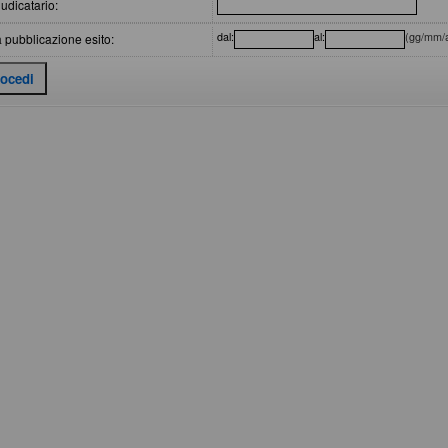
udicatario:
dal:
al:
(gg/mm/
 pubblicazione esito: