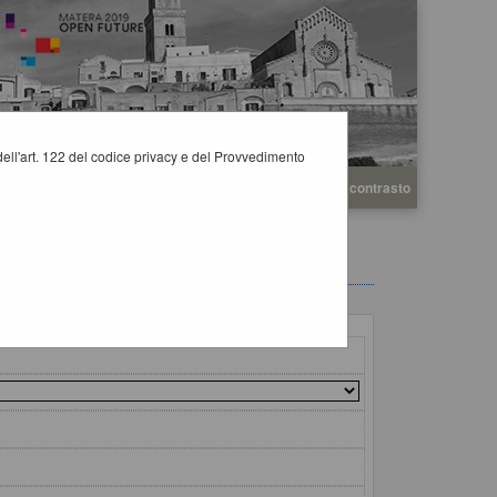
i dell'art. 122 del codice privacy e del Provvedimento
A
A
Grafica
Testo
Alto contrasto
A