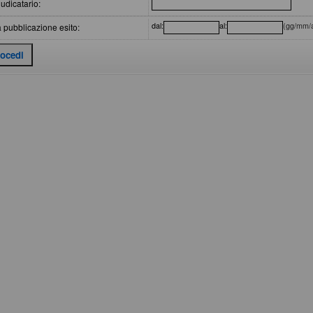
udicatario:
dal:
al:
(gg/mm/
 pubblicazione esito: