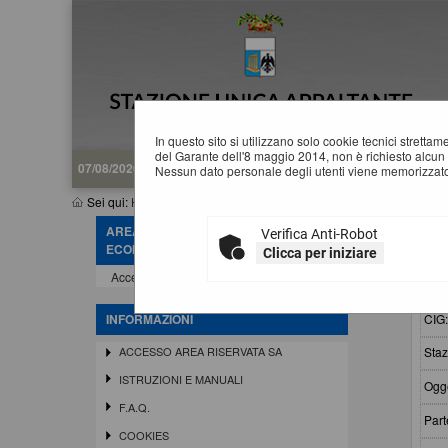
In questo sito si utilizzano solo cookie tecnici stretta
del Garante dell'8 maggio 2014, non è richiesto alcun 
07/08/2026 07:47
Nessun dato personale degli utenti viene memorizzato
Sei qui:
Home
»
Procedure d'appalto e contratti
»
Riepilogo contr
AREA RISERVATA OPERATORE
Verifica Anti-Robot
R
ECONOMICO
Clicca per iniziare
Accedi - Registrati
Crit
CIG
INFORMAZIONI
Staz
ACCESSO AREA RISERVATA SA
ISTRUZIONI E MANUALI
Ogge
F.A.Q.
Part
COOKIES