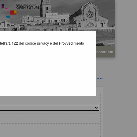
i dell'art. 122 del codice privacy e del Provvedimento
A
A
Grafica
Testo
Alto contrasto
A