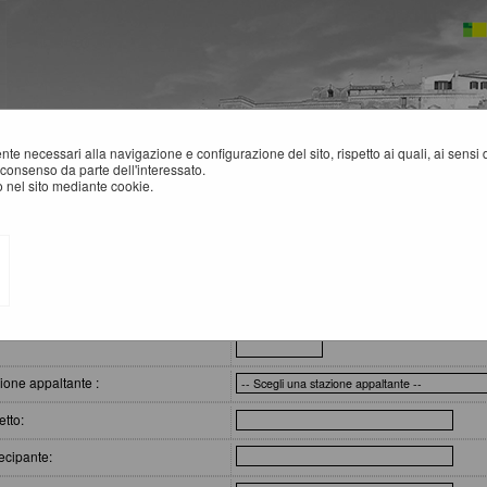
mente necessari alla navigazione e configurazione del sito, rispetto ai quali, ai sens
consenso da parte dell'interessato.
 nel sito mediante cookie.
atti - Link BDNCP
IEPILOGO CONTRATTI
eri di ricerca
:
ione appaltante :
tto:
ecipante: