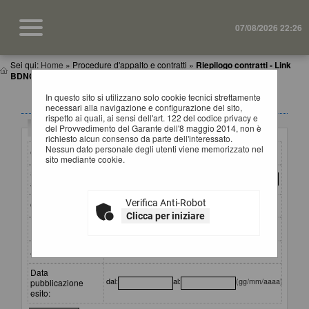
07/08/2026 22:26
Sei qui:
Home
»
Procedure d'appalto e contratti
»
Riepilogo contratti - Link
BDNCP
In questo sito si utilizzano solo cookie tecnici strettamente
RIEPILOGO CONTRATTI
necessari alla navigazione e configurazione del sito,
rispetto ai quali, ai sensi dell'art. 122 del codice privacy e
Criteri di ricerca
del Provvedimento del Garante dell'8 maggio 2014, non è
richiesto alcun consenso da parte dell'interessato.
Nessun dato personale degli utenti viene memorizzato nel
CIG:
sito mediante cookie.
Stazione
appaltante :
Verifica Anti-Robot
Oggetto:
Clicca per iniziare
Partecipante:
Aggiudicatario:
Data
dal:
al:
(gg/mm/aaaa)
pubblicazione
esito: