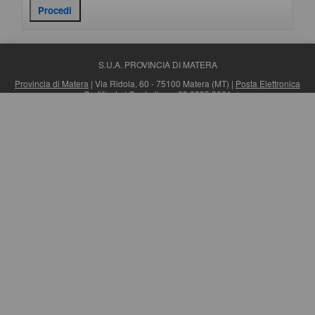
S.U.A. PROVINCIA DI MATERA
Provincia di Matera
| Via Ridola, 60 - 75100 Matera (MT) |
Posta Elettronica
Certificata
| Centralino: +39 0835 3061