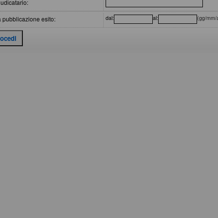
udicatario:
dal:
al:
(gg/mm/
 pubblicazione esito: