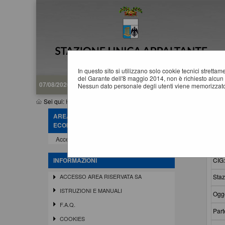
In questo sito si utilizzano solo cookie tecnici stretta
del Garante dell'8 maggio 2014, non è richiesto alcun 
07/08/2026 18:15
Nessun dato personale degli utenti viene memorizzato
Sei qui:
Home
»
Procedure d'appalto e contratti
»
Riepilogo contr
AREA RISERVATA OPERATORE
R
ECONOMICO
Accedi - Registrati
Crit
CIG
INFORMAZIONI
Staz
ACCESSO AREA RISERVATA SA
ISTRUZIONI E MANUALI
Ogge
F.A.Q.
Part
COOKIES