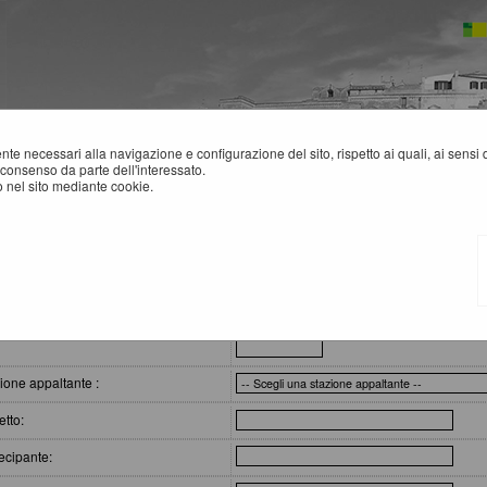
mente necessari alla navigazione e configurazione del sito, rispetto ai quali, ai sens
consenso da parte dell'interessato.
 nel sito mediante cookie.
atti - Link BDNCP
IEPILOGO CONTRATTI
eri di ricerca
:
ione appaltante :
tto:
ecipante: