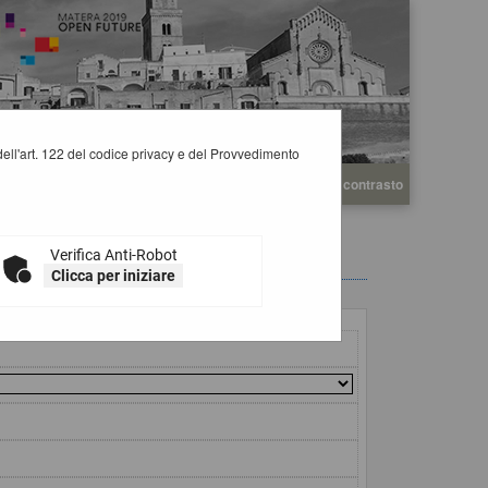
i dell'art. 122 del codice privacy e del Provvedimento
A
A
Grafica
Testo
Alto contrasto
A
Verifica Anti-Robot
Clicca per iniziare