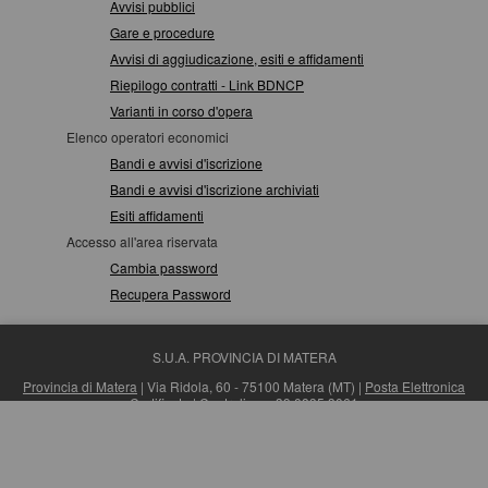
Avvisi pubblici
Gare e procedure
Avvisi di aggiudicazione, esiti e affidamenti
Riepilogo contratti - Link BDNCP
Varianti in corso d'opera
Elenco operatori economici
Bandi e avvisi d'iscrizione
Bandi e avvisi d'iscrizione archiviati
Esiti affidamenti
Accesso all'area riservata
Cambia password
Recupera Password
S.U.A. PROVINCIA DI MATERA
Provincia di Matera
| Via Ridola, 60 - 75100 Matera (MT) |
Posta Elettronica
Certificata
| Centralino: +39 0835 3061