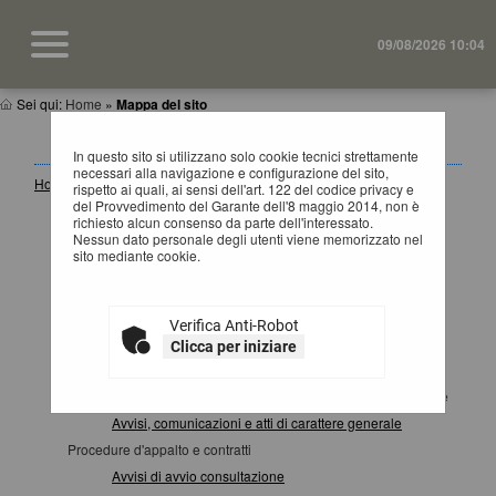
09/08/2026 10:04
Sei qui:
Home
»
Mappa del sito
MAPPA SITO
In questo sito si utilizzano solo cookie tecnici strettamente
necessari alla navigazione e configurazione del sito,
Home
rispetto ai quali, ai sensi dell'art. 122 del codice privacy e
del Provvedimento del Garante dell'8 maggio 2014, non è
Informazioni
richiesto alcun consenso da parte dell'interessato.
Accesso area riservata SA
Nessun dato personale degli utenti viene memorizzato nel
sito mediante cookie.
Istruzioni e manuali
F.A.Q.
Cookies
Verifica Anti-Robot
Help desk operatore economico
Clicca per iniziare
News
Atti e documenti di carattere generale riferiti a tutte le procedure
Avvisi, comunicazioni e atti di carattere generale
Procedure d'appalto e contratti
Avvisi di avvio consultazione