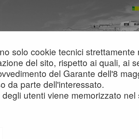
zano solo cookie tecnici strettamente
A
A
G
A
ione del sito, rispetto ai quali, ai se
rovvedimento del Garante dell'8 mag
sito
o da parte dell'interessato.
degli utenti viene memorizzato nel 
MAPPA SITO
ome