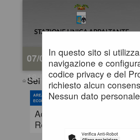
In questo sito si utiliz
07/08/2026
navigazione e configuraz
codice privacy e del P
18:52
Sei qui:
Home
»
Mappa del 
richiesto alcun consens
Nessun dato personale 
AREA RISERVATA OPERATORE
ECONOMICO
Accedi -
H
Registrati
Verifica Anti-Robot