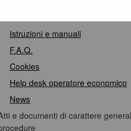
Informazioni
Accesso area riservata SA
Istruzioni e manuali
F.A.Q.
Cookies
Help desk operatore economico
News
Atti e documenti di carattere generale 
procedure