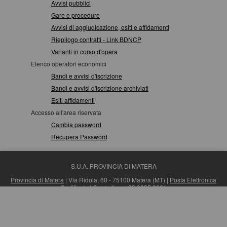
Avvisi pubblici
Gare e procedure
Avvisi di aggiudicazione, esiti e affidamenti
Riepilogo contratti - Link BDNCP
Varianti in corso d'opera
Elenco operatori economici
Bandi e avvisi d'iscrizione
Bandi e avvisi d'iscrizione archiviati
Esiti affidamenti
Accesso all'area riservata
Cambia password
Recupera Password
S.U.A. PROVINCIA DI MATERA
Provincia di Matera
| Via Ridola, 60 - 75100 Matera (MT) |
Posta Elettronica
Certificata
| Centralino: +39 0835 3061