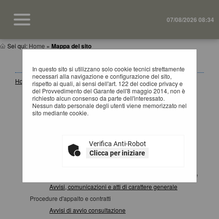
07/08/2026 08:34
Sei qui:
Home
»
Mappa del sito
MAPPA SITO
In questo sito si utilizzano solo cookie tecnici strettamente
necessari alla navigazione e configurazione del sito,
Home
rispetto ai quali, ai sensi dell'art. 122 del codice privacy e
del Provvedimento del Garante dell'8 maggio 2014, non è
Informazioni
richiesto alcun consenso da parte dell'interessato.
Accesso area riservata SA
Nessun dato personale degli utenti viene memorizzato nel
sito mediante cookie.
Istruzioni e manuali
F.A.Q.
Cookies
Verifica Anti-Robot
Help desk operatore economico
Clicca per iniziare
News
Atti e documenti di carattere generale riferiti a tutte le procedure
Avvisi, comunicazioni e atti di carattere generale
Procedure d'appalto e contratti
Avvisi di avvio consultazione