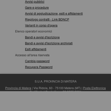
Avvisi pubblici
Gare e procedure
Avvisi di aggiudicazione, esiti e affidamenti
Riepilogo contratti - Link BDNCP
Varianti in corso d'opera
Elenco operatori economici
Bandi e avvisi d'iscrizione
Bandi e avvisi d'iscrizione archiviati
Esiti affidamenti
Accesso all'area riservata
Cambia password
Recupera Password
S.U.A. PROVINCIA DI MATERA
Provincia di Matera
| Via Ridola, 60 - 75100 Matera (MT) |
Posta Elettronica
Certificata
| Centralino: +39 0835 3061