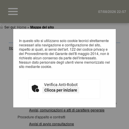
07/08/2026 22:57
Sei qui:
Home
»
Mappa del sito
MAPPA SITO
In questo sito si utilizzano solo cookie tecnici strettamente
necessari alla navigazione e configurazione del sito,
Home
rispetto ai quali, ai sensi dell'art. 122 del codice privacy e
del Provvedimento del Garante dell'8 maggio 2014, non è
Informazioni
richiesto alcun consenso da parte dell'interessato.
Accesso area riservata SA
Nessun dato personale degli utenti viene memorizzato nel
sito mediante cookie.
Istruzioni e manuali
F.A.Q.
Cookies
Verifica Anti-Robot
Help desk operatore economico
Clicca per iniziare
News
Atti e documenti di carattere generale riferiti a tutte le procedure
Avvisi, comunicazioni e atti di carattere generale
Procedure d'appalto e contratti
Avvisi di avvio consultazione